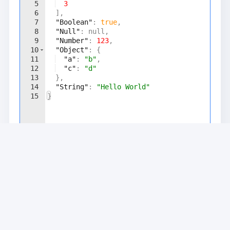
5
3
6
]
,
7
"Boolean"
: 
true
,
8
"Null"
: null,
9
"Number"
: 
123
,
10
"Object"
: 
{
11
"a"
: 
"b"
,
12
"c"
: 
"d"
13
}
,
14
"String"
: 
"Hello World"
15
}