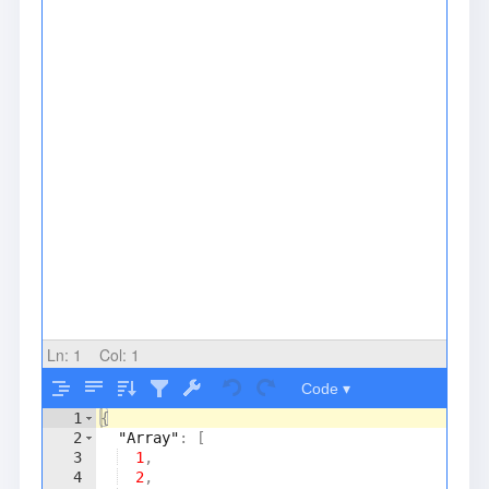
Ln:
1
Col:
1
Code ▾
1
{
2
"Array"
: 
[
3
1
,
4
2
,