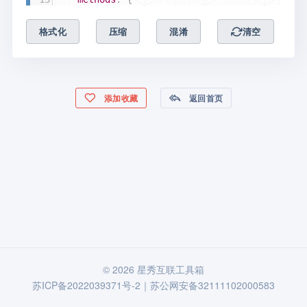
14
    },
格式化
压缩
混淆
清空
15
})
16
添加收藏
返回首页
© 2026 星秀互联工具箱
苏ICP备2022039371号-2｜苏公网安备32111102000583