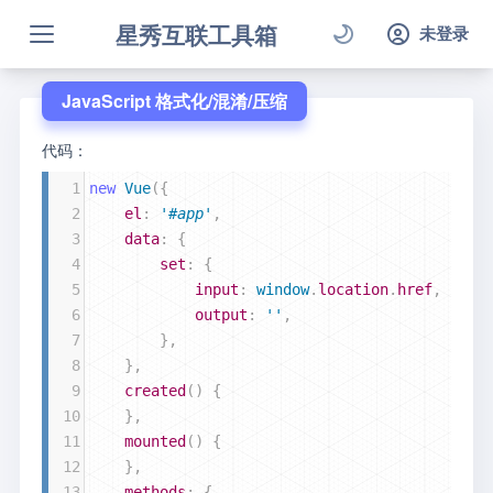
星秀互联工具箱
未登录
JavaScript 格式化/混淆/压缩
代码：
1
new
Vue
({
2
el
: 
'#app'
,
3
data
: {
4
set
: {
5
input
: 
window
.
location
.
href
,
6
output
: 
''
,
7
        },
8
    },
9
created
() {
10
    },
11
mounted
() {
12
    },
13
methods
: {